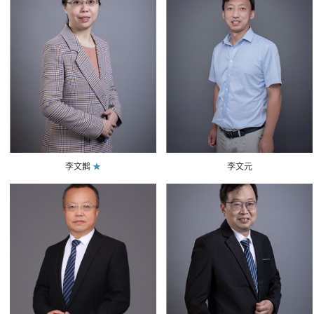
李文鹣
★
李文元