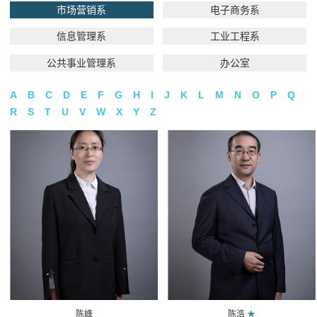
市场营销系
电子商务系
信息管理系
工业工程系
公共事业管理系
办公室
A
B
C
D
E
F
G
H
I
J
K
L
M
N
O
P
Q
R
S
T
U
V
W
X
Y
Z
陈峰
陈浩
★