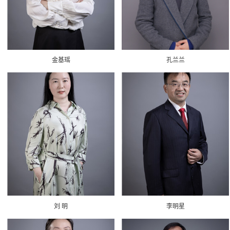
金基瑶
孔兰兰
刘 明
李明星