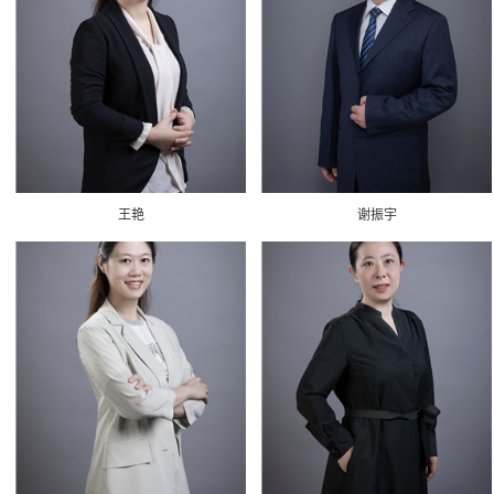
王艳
谢振宇