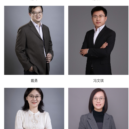
戴勇
冯文琪