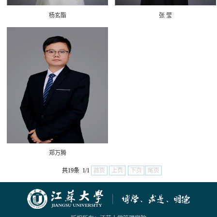
杨玄酯
张 莹
郑万腾
共19条 1/1
首页
上页
下页
尾页