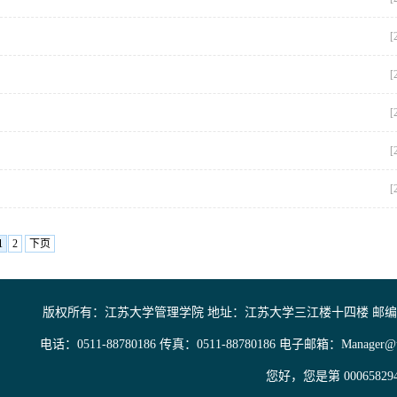
[
[
[
[
[
1
2
下页
版权所有：江苏大学管理学院 地址：江苏大学三江楼十四楼 邮编：2
电话：0511-88780186 传真：0511-88780186 电子邮箱：Manager@ujs
您好，您是第
00065829