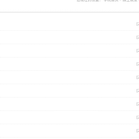
您现在的位置： 学院首页 > 招生就业 
[
[
[
[
[
[
[
[
[