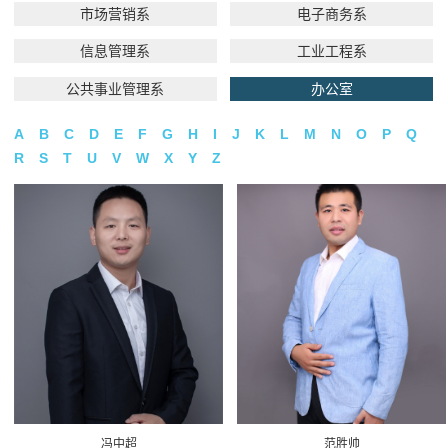
市场营销系
电子商务系
信息管理系
工业工程系
公共事业管理系
办公室
A
B
C
D
E
F
G
H
I
J
K
L
M
N
O
P
Q
R
S
T
U
V
W
X
Y
Z
冯中超
范胜帅