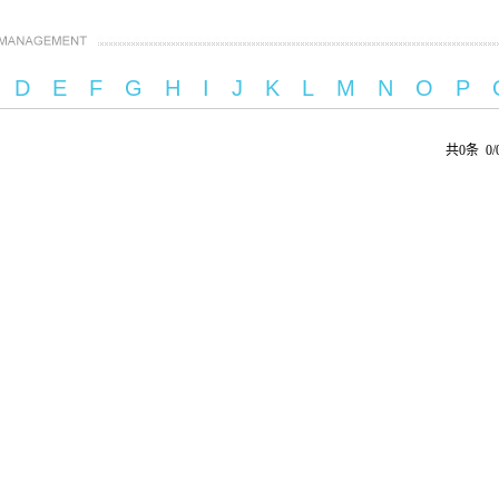
D
E
F
G
H
I
J
K
L
M
N
O
P
共0条 0/