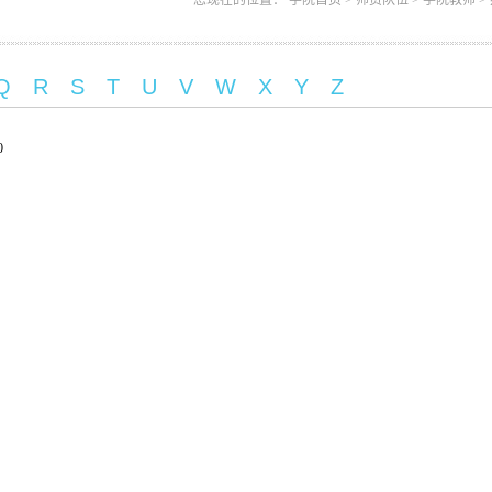
您现在的位置： 学院首页 > 师资队伍 > 学院教师 > 
Q
R
S
T
U
V
W
X
Y
Z
0