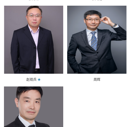
赵观兵
★
周辉