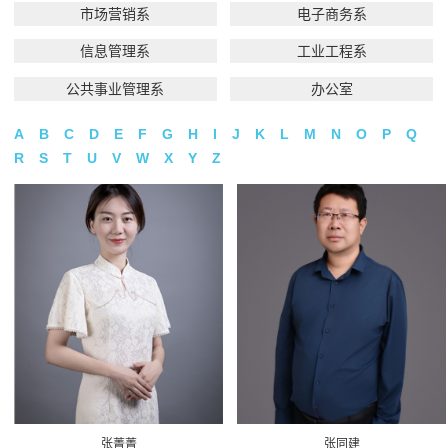
市场营销系
电子商务系
信息管理系
工业工程系
公共事业管理系
办公室
A
B
C
D
E
F
G
H
I
J
K
L
M
N
O
P
Q
R
S
T
U
V
W
X
Y
Z
张菁菁
张同建