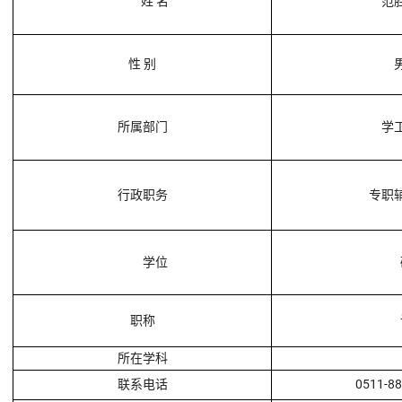
姓 名
范
性 别
所属部门
学
行政职务
专职
学位
职称
所在学科
联系电话
0511-8